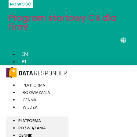
Przejdź
NOWOŚĆ
do
Program startowy CX dla
treści
firm!
EN
PL
PLATFORMA
ROZWIĄZANIA
CENNIK
WIEDZA
PLATFORMA
ROZWIĄZANIA
CENNIK