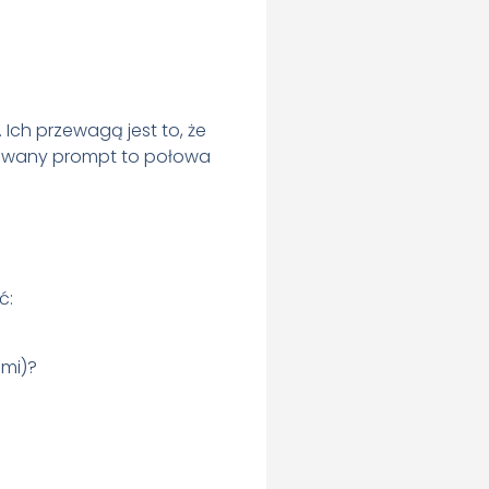
. Ich przewagą jest to, że
gotowany prompt to połowa
ć:
ami)?