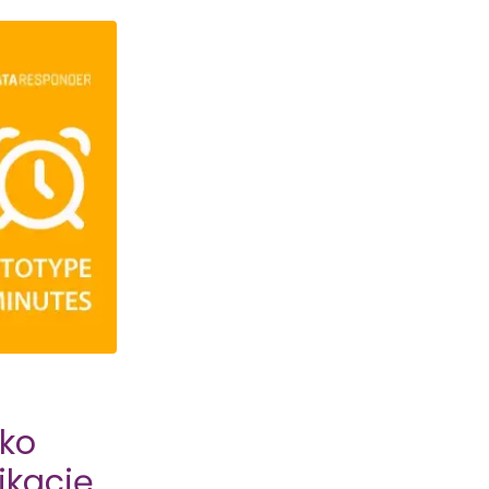
bko
ikację