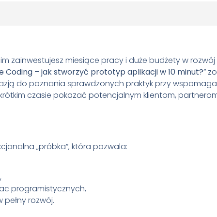
im zainwestujesz miesiące pracy i duże budżety w rozwój 
e Coding – jak stworzyć prototyp aplikacji w 10 minut?
” z
okazją do poznania sprawdzonych praktyk przy wspomag
 krótkim czasie pokazać potencjalnym klientom, partnero
kcjonalna „próbka”, która pozwala:
,
ac programistycznych,
w pełny rozwój.