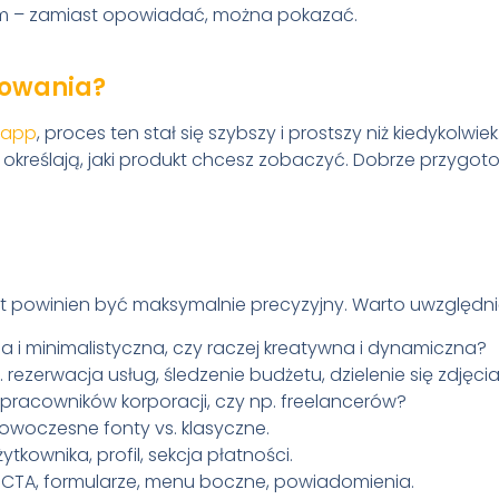
m – zamiast opowiadać, można pokazać.
powania?
.app
, proces ten stał się szybszy i prostszy niż kiedykolwiek
óre określają, jaki produkt chcesz zobaczyć. Dobrze przy
pt powinien być maksymalnie precyzyjny. Warto uwzględni
 i minimalistyczna, czy raczej kreatywna i dynamiczna?
rezerwacja usług, śledzenie budżetu, dzielenie się zdjęci
 pracowników korporacji, czy np. freelancerów?
nowoczesne fonty vs. klasyczne.
tkownika, profil, sekcja płatności.
i CTA, formularze, menu boczne, powiadomienia.