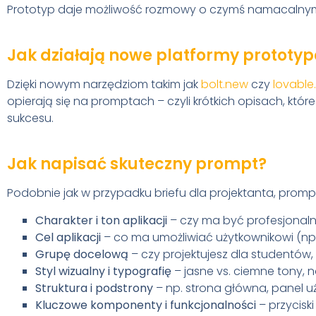
Prototyp daje możliwość rozmowy o czymś namacalny
Jak działają nowe platformy prototy
Dzięki nowym narzędziom takim jak
bolt.new
czy
lovable
opierają się na promptach – czyli krótkich opisach, kt
sukcesu.
Jak napisać skuteczny prompt?
Podobnie jak w przypadku briefu dla projektanta, prom
Charakter i ton aplikacji
– czy ma być profesjonalna
Cel aplikacji
– co ma umożliwiać użytkownikowi (np. 
Grupę docelową
– czy projektujesz dla studentów,
Styl wizualny i typografię
– jasne vs. ciemne tony, 
Struktura i podstrony
– np. strona główna, panel uży
Kluczowe komponenty i funkcjonalności
– przycisk