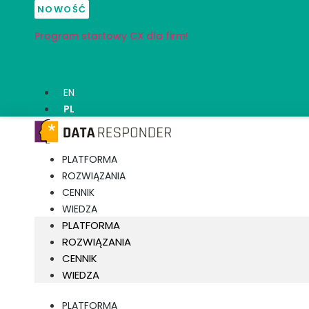
Przejdź
NOWOŚĆ
do
Program startowy CX dla firm!
treści
EN
PL
PLATFORMA
ROZWIĄZANIA
CENNIK
WIEDZA
PLATFORMA
ROZWIĄZANIA
CENNIK
WIEDZA
PLATFORMA