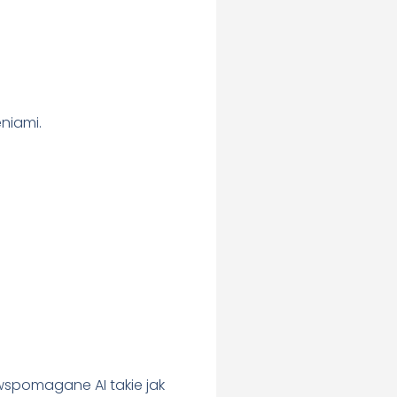
eniami.
wspomagane AI takie jak