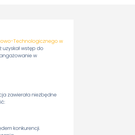
ukowo-Technologicznego w
ż uzyskał wstęp do
zaangażowanie w
acja zawierała niezbędne
ić:
ędem konkurencji.