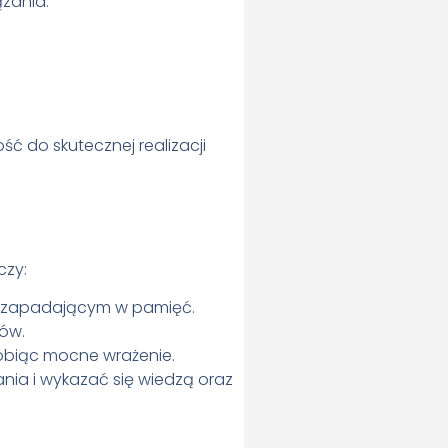
ązania.
ść do skutecznej realizacji
czy:
m i zapadającym w pamięć.
ców.
robiąc mocne wrażenie.
ia i wykazać się wiedzą oraz