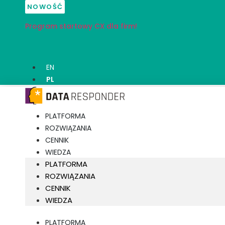
Przejdź
NOWOŚĆ
do
Program startowy CX dla firm!
treści
EN
PL
PLATFORMA
ROZWIĄZANIA
CENNIK
WIEDZA
PLATFORMA
ROZWIĄZANIA
CENNIK
WIEDZA
PLATFORMA