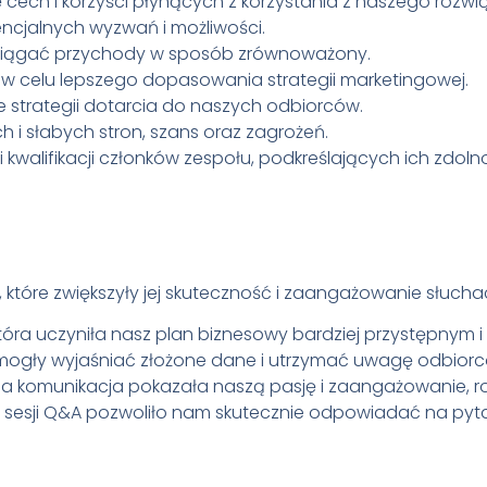
 cech i korzyści płynących z korzystania z naszego rozwi
encjalnych wyzwań i możliwości.
 osiągać przychody w sposób zrównoważony.
nta w celu lepszego dopasowania strategii marketingowej.
e strategii dotarcia do naszych odbiorców.
 i słabych stron, szans oraz zagrożeń.
 kwalifikacji członków zespołu, podkreślających ich zdolno
, które zwiększyły jej skuteczność i zaangażowanie słucha
ji, która uczyniła nasz plan biznesowy bardziej przystępny
 pomogły wyjaśniać złożone dane i utrzymać uwagę odbior
wna komunikacja pokazała naszą pasję i zaangażowanie, 
sesji Q&A pozwoliło nam skutecznie odpowiadać na pytan