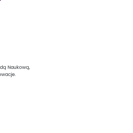
Radą Naukową,
owacje.