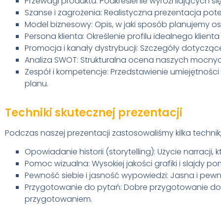
Przewagi produktu: Podkreślenie wyróżniających się
Szanse i zagrożenia: Realistyczna prezentacja pot
Model biznesowy: Opis, w jaki sposób planujemy
Persona klienta: Określenie profilu idealnego klie
Promocja i kanały dystrybucji: Szczegóły dotycząc
Analiza SWOT: Strukturalna ocena naszych mocnych
Zespół i kompetencje: Przedstawienie umiejętności i
planu.
Techniki skutecznej prezentacji
Podczas naszej prezentacji zastosowaliśmy kilka technik
Opowiadanie historii (storytelling): Użycie narrac
Pomoc wizualna: Wysokiej jakości grafiki i slajdy
Pewność siebie i jasność wypowiedzi: Jasna i pe
Przygotowanie do pytań: Dobre przygotowanie do 
przygotowaniem.