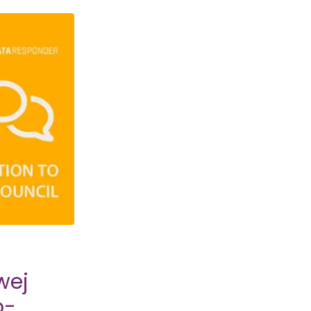
wej
o-