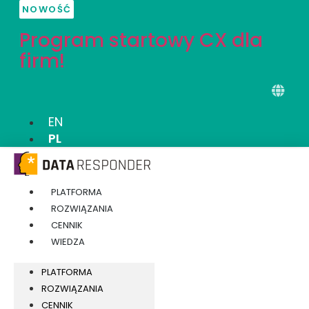
Przejdź
NOWOŚĆ
do
Program startowy CX dla
treści
firm!
EN
PL
PLATFORMA
ROZWIĄZANIA
CENNIK
WIEDZA
PLATFORMA
ROZWIĄZANIA
CENNIK