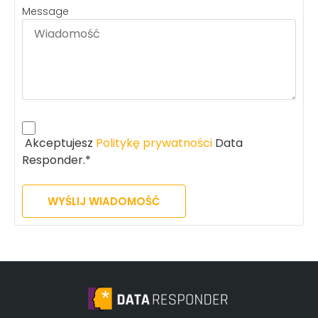
Message
Akceptujesz
Politykę prywatności
Data
Responder.*
WYŚLIJ WIADOMOŚĆ