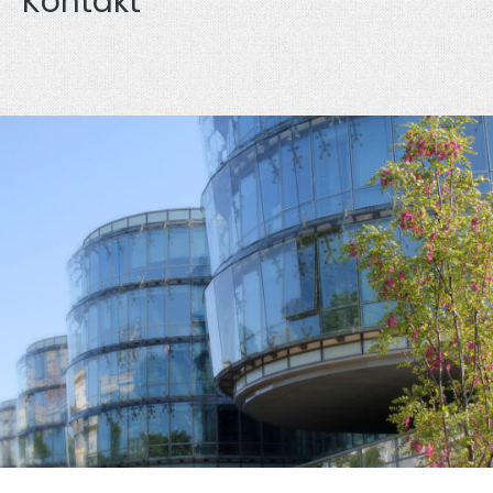
Kontakt